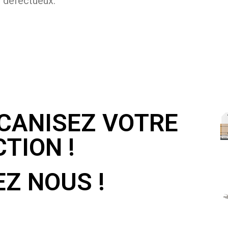
s défectueux.
ÉCANISEZ VOTRE
TION !
Z NOUS !